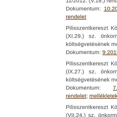
11/2012. (V.18.) re
Dokumentum:
10.2
rendelet
Pilisszentkereszt K
(XI.29.) sz. önko
költségvetésének m
Dokumentum:
9.201
Pilisszentkereszt K
(IX.27.) sz. önko
költségvetésének m
Dokumentum:
7
rendelet
;
melléklete
Pilisszentkereszt K
(VII.24.) sz. önkor