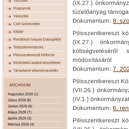
Turizmus
(IX.27.) önkormányz
Programok
tüzelőanyag támogatá
Választás
Dokumentum:
8. szo
Civil szervezetek
Képtár
Pilisszentkereszt k
Rendkívüli helyzet Dobogókőn
(IX.27.) önkormá
Településrendezés
költségvetéséről 
Pilisszentkereszti Hírforrás
módosításáról
Közérdekű adatok közzététele
Dokumentum:
7. 20
Társadalmi véleményeztetés
Pilisszentkereszt K
ARCHÍVUM
(VII.26.) önkormány
Augusztus 2026 (1)
(IV.1.) önkormányzat
Július 2026 (8)
Június 2026 (6)
Dokumentum:
6. re
Május 2026 (7)
április 2026 (3)
Pilisszentkereszt k
Március 2026 (4)