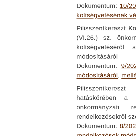
Dokumentum:
10/20
költségvetésének vé
Pilisszentkereszt K
(VI.26.) sz. önko
költségvetéséről 
módosításáról
Dokumentum:
9/20
módosításáról
,
mell
Pilisszentkeresz
hatáskörében a p
önkormányzati r
rendelkezésekről szó
Dokumentum:
8/202
rendelkezések módo