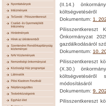
(II.14.) önkormá
Nyomtatványok
Intézmények
költségvetéséről
TeSzedd - Pilisszentkereszt
Dokumentum:
1. 20
Család- és Gyermekjóléti
Intézmény
Pilisszentkereszt
Hirdetmények
Önkormányzat 2025.
Hírek az ülésteremből
gazdálkodásáról szó
Szentendrei Rendőrkapitányság
közleményei
Dokumentum:
10. 2
NAV Közlemények
Pilisszentkereszt k
Nemzetiségi önkormányzat
(X.30.) önkormá
Közösségi Ház programjai
Látnivalók
költségvetéséről 
Pilisi Klastrom Fesztivál
módosításáról
Néptáncegyüttes
Dokumentum:
9. 20
Testvérközségeink
Pilisszentkereszt k
Egyházi élet