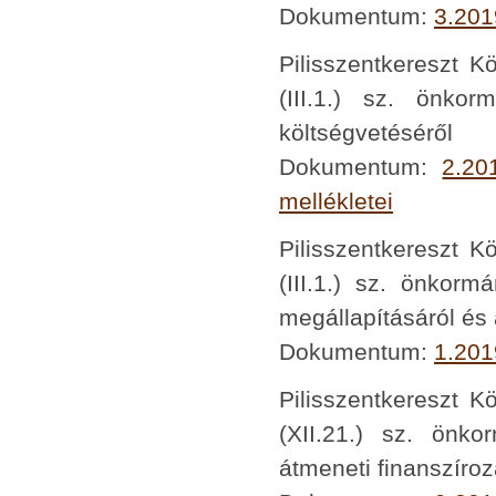
Dokumentum:
3.201
Pilisszentkereszt K
(III.1.) sz. önko
költségvetéséről
Dokumentum:
2.20
mellékletei
Pilisszentkereszt K
(III.1.) sz. önkorm
megállapításáról és a
Dokumentum:
1.2019
Pilisszentkereszt K
(XII.21.) sz. önk
átmeneti finanszíroz