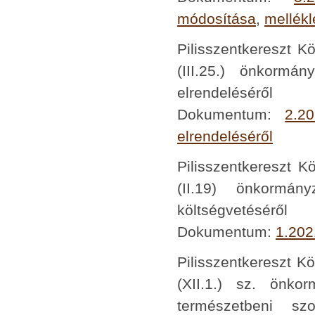
módosítása
,
mellékl
Pilisszentkereszt K
(III.25.) önkormá
elrendeléséről
Dokumentum:
2.2
elrendeléséről
Pilisszentkereszt K
(II.19) önkormá
költségvetéséről
Dokumentum:
1.202
Pilisszentkereszt K
(XII.1.) sz. önko
természetbeni sz