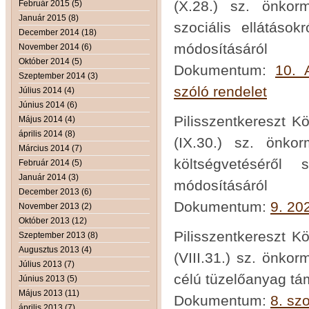
(X.28.) sz. önkor
Február 2015 (5)
Január 2015 (8)
szociális ellátások
December 2014 (18)
módosításáról
November 2014 (6)
Október 2014 (5)
Dokumentum:
10. 
Szeptember 2014 (3)
szóló rendelet
Július 2014 (4)
Június 2014 (6)
Pilisszentkereszt K
Május 2014 (4)
április 2014 (8)
(IX.30.) sz. önko
Március 2014 (7)
költségvetéséről 
Február 2014 (5)
Január 2014 (3)
módosításáról
December 2013 (6)
Dokumentum:
9. 20
November 2013 (2)
Október 2013 (12)
Pilisszentkereszt K
Szeptember 2013 (8)
Augusztus 2013 (4)
(VIII.31.) sz. önkor
Július 2013 (7)
célú tüzelőanyag tám
Június 2013 (5)
Május 2013 (11)
Dokumentum:
8. szo
április 2013 (7)