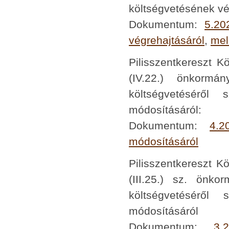
költségvetésének vé
Dokumentum:
5.20
végrehajtásáról
,
mel
Pilisszentkereszt K
(IV.22.) önkormá
költségvetéséről 
módosításáról:
Dokumentum:
4.2
módosításáról
Pilisszentkereszt K
(III.25.) sz. önk
költségvetéséről 
módosításáról
Dokumentum:
3.