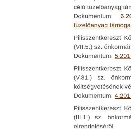
célú tüzelőanyag tám
Dokumentum:
6.2
tüzelőanyag támogatá
Pilisszentkereszt K
(VII.5.) sz. önkormá
Dokumentum:
5.201
Pilisszentkereszt K
(V.31.) sz. önkor
költségvetésének vé
Dokumentum:
4.201
Pilisszentkereszt K
(III.1.) sz. önkor
elrendeléséről