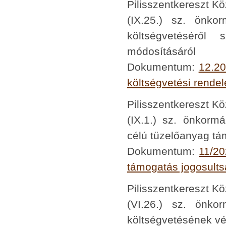
Pilisszentkereszt K
(IX.25.) sz. önko
költségvetéséről 
módosításáról
Dokumentum:
12.20
költségvetési rende
Pilisszentkereszt K
(IX.1.) sz. önkormá
célú tüzelőanyag tám
Dokumentum:
11/20
támogatás jogosultság
Pilisszentkereszt K
(VI.26.) sz. önko
költségvetésének vé