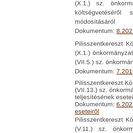
(X.1.) sz. önkor
költségvetéséről 
módosításáról
Dokumentum:
8.202
Pilisszentkereszt K
(X.1.) önkormányzat
(VII.5.) sz. önkormá
Dokumentum:
7.201
Pilisszentkereszt K
(VII.13.) sz. önkor
teljesítésének esetei
Dokumentum:
6.202
eseteiről
Pilisszentkereszt K
(V.11.) sz. önkor