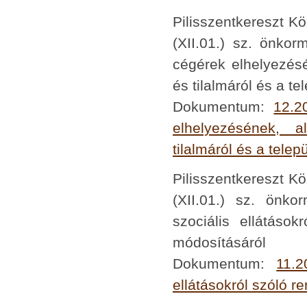
Pilisszentkereszt K
(XII.01.) sz. önko
cégérek elhelyezésé
és tilalmáról és a te
Dokumentum:
12.2
elhelyezésének, al
tilalmáról és a telep
Pilisszentkereszt K
(XII.01.) sz. önko
szociális ellátások
módosításáról
Dokumentum:
11.2
ellátásokról szóló re