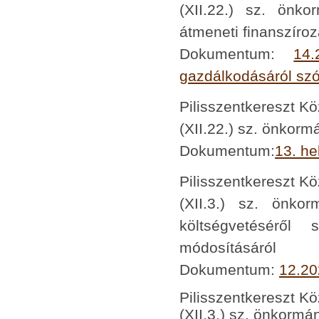
(XII.22.) sz. önk
átmeneti finanszíro
Dokumentum:
14
gazdálkodásáról szó
Pilisszentkereszt K
(XII.22.) sz. önkorm
Dokumentum:
13. he
Pilisszentkereszt K
(XII.3.) sz. önko
költségvetéséről 
módosításáról
Dokumentum:
12.20
Pilisszentkereszt K
(XII.3.) sz. önkormá