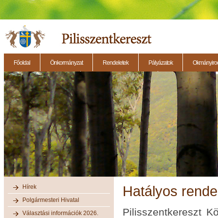
Főoldal
Önkormányzat
Rendeletek
Pályázatok
Okmányirod
2014.11.27. - Testületi ülés
2014.12.28. - Testületi ülés
2014.11.13. - Testületi 
Hírek
Hatályos rende
Polgármesteri Hivatal
Pilisszentkereszt K
Választási információk 2026.