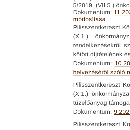
5/2019. (VII.5.) önk
Dokumentum:
11.20
módosítása
Pilisszentkereszt K
(X.1.) önkormányz
rendelkezésekről s
kötött díjtételének é
Dokumentum:
10.20
helyezéséről szóló 
Pilisszentkereszt K
(X.1.) önkormányzat
tüzelőanyag támogatá
Dokumentum:
9.2021
Pilisszentkereszt K