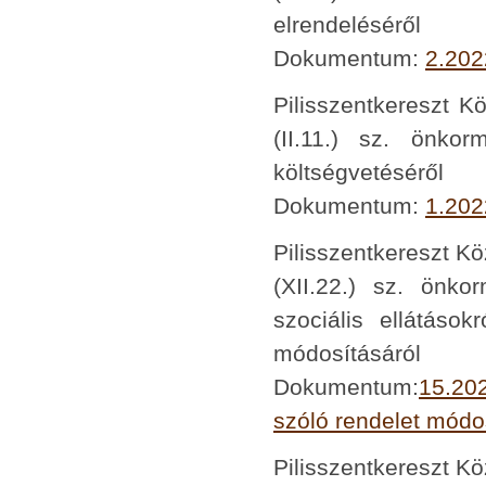
elrendeléséről
Dokumentum:
2.202
Pilisszentkereszt K
(II.11.) sz. önko
költségvetéséről
Dokumentum:
1.202
Pilisszentkereszt K
(XII.22.) sz. önko
szociális ellátások
módosításáról
Dokumentum:
15.202
szóló rendelet módo
Pilisszentkereszt K