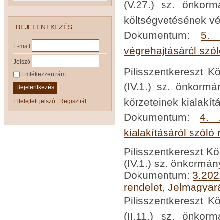
(V.27.) sz. önkor
költségvetésének vé
BEJELENTKEZÉS
Dokumentum:
5. 
E-mail
végrehajtásáról szól
Jelszó
Pilisszentkereszt K
Emlékezzen rám
(IV.1.) sz. önkormá
Bejelentkezés
körzeteinek kialakít
Elfelejtett jelszó
|
Regisztrál
Dokumentum:
4. 
kialakításáról szóló 
Pilisszentkereszt K
(IV.1.) sz. önkormán
Dokumentum:
3.202
rendelet
,
Jelmagyar
Pilisszentkereszt K
(II.11.) sz. önkor