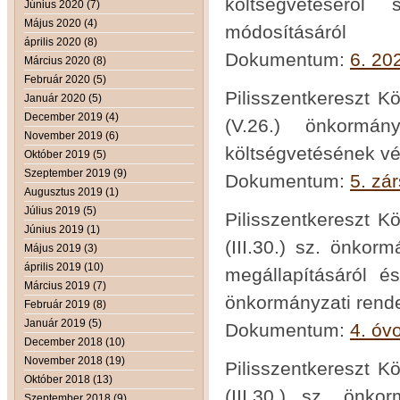
költségvetéséről 
Június 2020 (7)
Május 2020 (4)
módosításáról
április 2020 (8)
Dokumentum:
6. 20
Március 2020 (8)
Február 2020 (5)
Pilisszentkereszt K
Január 2020 (5)
December 2019 (4)
(V.26.) önkormá
November 2019 (6)
költségvetésének vé
Október 2019 (5)
Szeptember 2019 (9)
Dokumentum:
5. zá
Augusztus 2019 (1)
Július 2019 (5)
Pilisszentkereszt K
Június 2019 (1)
(III.30.) sz. önkor
Május 2019 (3)
április 2019 (10)
megállapításáról és
Március 2019 (7)
önkormányzati rende
Február 2019 (8)
Január 2019 (5)
Dokumentum:
4. óv
December 2018 (10)
November 2018 (19)
Pilisszentkereszt K
Október 2018 (13)
(III.30.) sz. önk
Szeptember 2018 (9)