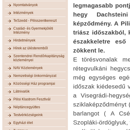
legmagasabb pontja
Nyomtatványok
Intézmények
hegy Dachstein
TeSzedd - Pilisszentkereszt
képződmény. A Pili
Család- és Gyermekjóléti
triász időszakból, 
Intézmény
északkeletre eső
Hirdetmények
Hírek az ülésteremből
zökkent le.
Szentendrei Rendőrkapitányság
E törésvonalak me
közleményei
rétegvulkáni hegyc
NAV Közlemények
Nemzetiségi önkormányzat
még egységes egés
Közösségi Ház programjai
időszak kiédesedű vi
Látnivalók
a Visegrádi-hegysé
Pilisi Klastrom Fesztivál
sziklaképződményt (
Néptáncegyüttes
barlangot ( A Csé
Testvérközségeink
Szopláki-ördöglyuk, 
Egyházi élet