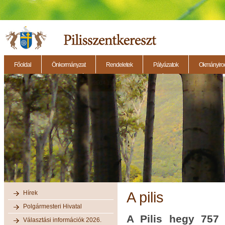
Főoldal
Önkormányzat
Rendeletek
Pályázatok
Okmányirod
2014.11.27. - Testületi ülés
2014.12.28. - Testületi ülés
2014.11.13. - Testületi 
Hírek
A pilis
Polgármesteri Hivatal
A Pilis hegy 757
Választási információk 2026.