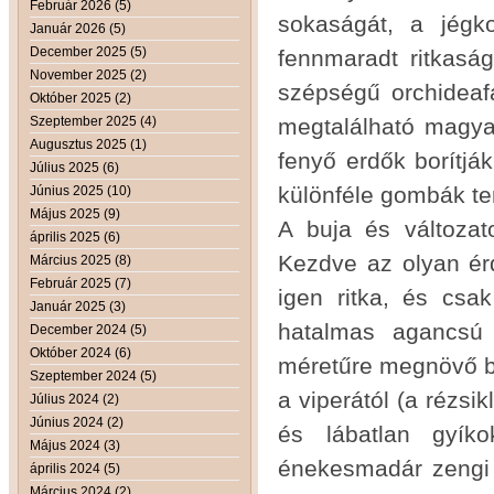
Február 2026 (5)
sokaságát, a jégko
Január 2026 (5)
December 2025 (5)
fennmaradt ritkaság
November 2025 (2)
szépségű orchideafa
Október 2025 (2)
Szeptember 2025 (4)
megtalálható magyar
Augusztus 2025 (1)
fenyő erdők borítj
Július 2025 (6)
különféle gombák t
Június 2025 (10)
Május 2025 (9)
A buja és változato
április 2025 (6)
Kezdve az olyan érd
Március 2025 (8)
Február 2025 (7)
igen ritka, és csa
Január 2025 (3)
hatalmas agancsú 
December 2024 (5)
Október 2024 (6)
méretűre megnövő ba
Szeptember 2024 (5)
a viperától (a rézsik
Július 2024 (2)
Június 2024 (2)
és lábatlan gyík
Május 2024 (3)
énekesmadár zengi 
április 2024 (5)
Március 2024 (2)