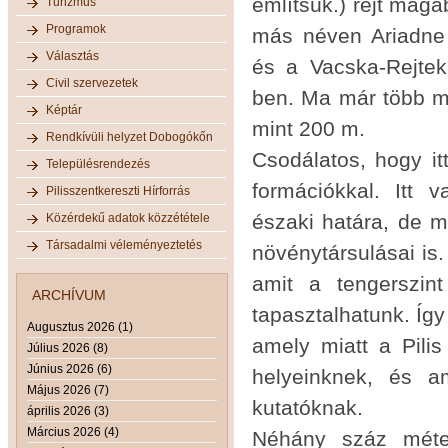
említsük.) rejt magá
Turizmus
Programok
más néven Ariadne 
Választás
és a Vacska-Rejtekú
Civil szervezetek
ben. Ma már több mi
Képtár
mint 200 m.
Rendkívüli helyzet Dobogókőn
Csodálatos, hogy it
Településrendezés
formációkkal. Itt 
Pilisszentkereszti Hírforrás
északi határa, de 
Közérdekű adatok közzététele
Társadalmi véleményeztetés
növénytársulásai is.
amit a tengerszin
ARCHÍVUM
tapasztalhatunk. Így 
Augusztus 2026 (1)
amely miatt a Pili
Július 2026 (8)
Június 2026 (6)
helyeinknek, és a
Május 2026 (7)
kutatóknak.
április 2026 (3)
Március 2026 (4)
Néhány száz méte