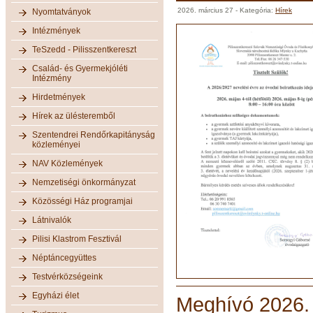
2026. március 27
- Kategória:
Hírek
Nyomtatványok
Intézmények
TeSzedd - Pilisszentkereszt
Család- és Gyermekjóléti
Intézmény
Hirdetmények
Hírek az ülésteremből
Szentendrei Rendőrkapitányság
közleményei
NAV Közlemények
Nemzetiségi önkormányzat
Közösségi Ház programjai
Látnivalók
Pilisi Klastrom Fesztivál
Néptáncegyüttes
Testvérközségeink
Egyházi élet
Meghívó 2026. á