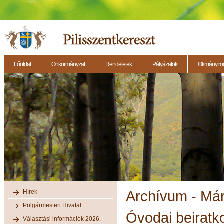
Főoldal
Önkormányzat
Rendeletek
Pályázatok
Okmányirod
2014.11.27. - Testületi ülés
2014.12.28. - Testületi ülés
2014.11.13. - Testületi 
Hírek
Archívum - Má
Polgármesteri Hivatal
Óvodai beiratk
Választási információk 2026.