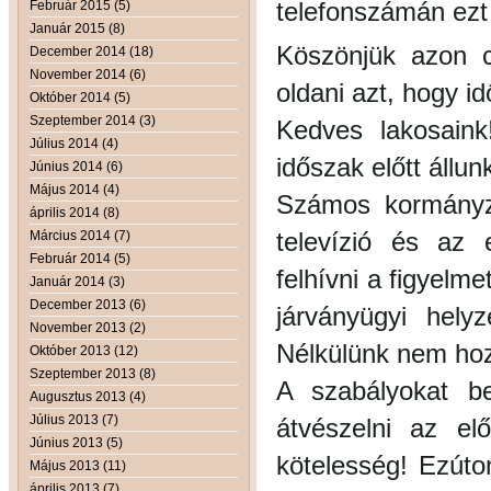
telefonszámán ezt
Február 2015 (5)
Január 2015 (8)
Köszönjük azon c
December 2014 (18)
November 2014 (6)
oldani azt, hogy i
Október 2014 (5)
Szeptember 2014 (3)
Kedves lakosaink
Július 2014 (4)
időszak előtt állun
Június 2014 (6)
Május 2014 (4)
Számos kormányzat
április 2014 (8)
televízió és az
Március 2014 (7)
Február 2014 (5)
felhívni a figyel
Január 2014 (3)
December 2013 (6)
járványügyi hely
November 2013 (2)
Nélkülünk nem hoz
Október 2013 (12)
Szeptember 2013 (8)
A szabályokat be
Augusztus 2013 (4)
Július 2013 (7)
átvészelni az el
Június 2013 (5)
kötelesség! Ezúto
Május 2013 (11)
április 2013 (7)