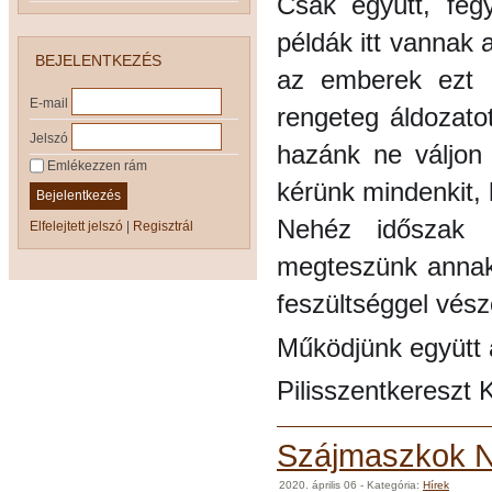
Csak együtt, fegy
példák itt vannak
BEJELENTKEZÉS
az emberek ezt a
E-mail
rengeteg áldozato
Jelszó
hazánk ne váljon 
Emlékezzen rám
kérünk mindenkit, 
Bejelentkezés
Nehéz időszak e
Elfelejtett jelszó
|
Regisztrál
megteszünk annak
feszültséggel vész
Működjünk együtt a
Pilisszentkereszt
Szájmaszkok N
2020. április 06
- Kategória:
Hírek