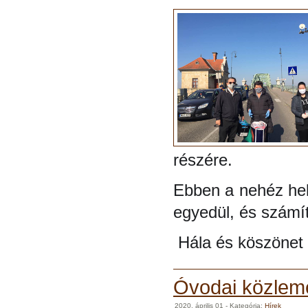
részére.
Ebben a nehéz hel
egyedül, és számít
Hála és köszönet 
Óvodai közlem
2020. április 01
- Kategória:
Hírek