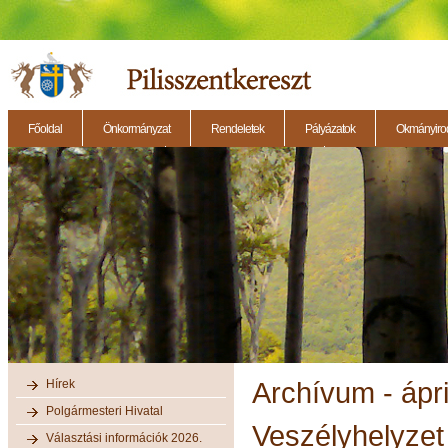
Főoldal
Önkormányzat
Rendeletek
Pályázatok
Okmányirod
2014.11.27. - Testületi ülés
2014.12.28. - Testületi ülés
2014.11.13. - Testületi 
Hírek
Archívum - ápri
Polgármesteri Hivatal
Veszélyhelyzet 
Választási információk 2026.