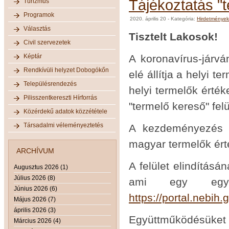
Tájékoztatás "t
Turizmus
Programok
2020. április 20
- Kategória:
Hirdetmények
Választás
Tisztelt Lakosok!
Civil szervezetek
Képtár
A koronavírus-járv
Rendkívüli helyzet Dobogókőn
elé állítja a helyi t
Településrendezés
helyi termelők érték
Pilisszentkereszti Hírforrás
"termelő kereső" felü
Közérdekű adatok közzététele
Társadalmi véleményeztetés
A kezdeményezés c
magyar termelők érté
ARCHÍVUM
A felület elindításá
Augusztus 2026 (1)
Július 2026 (8)
ami egy egysz
Június 2026 (6)
https://portal.nebih
Május 2026 (7)
április 2026 (3)
Együttműködésüket 
Március 2026 (4)