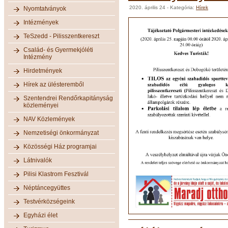
2020. április 24
- Kategória:
Hírek
Nyomtatványok
Intézmények
TeSzedd - Pilisszentkereszt
Család- és Gyermekjóléti
Intézmény
Hirdetmények
Hírek az ülésteremből
Szentendrei Rendőrkapitányság
közleményei
NAV Közlemények
Nemzetiségi önkormányzat
Közösségi Ház programjai
Látnivalók
Pilisi Klastrom Fesztivál
Néptáncegyüttes
Testvérközségeink
Egyházi élet