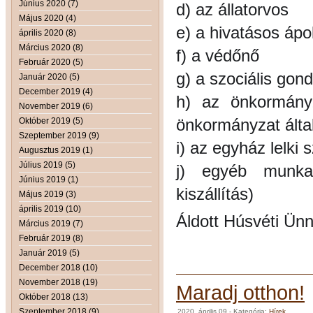
Június 2020 (7)
d) az állatorvos
Május 2020 (4)
e) a hivatásos ápo
április 2020 (8)
Március 2020 (8)
f) a védőnő
Február 2020 (5)
g) a szociális gon
Január 2020 (5)
December 2019 (4)
h) az önkormányz
November 2019 (6)
önkormányzat által
Október 2019 (5)
Szeptember 2019 (9)
i) az egyház lelki s
Augusztus 2019 (1)
Július 2019 (5)
j) egyéb munkav
Június 2019 (1)
kiszállítás)
Május 2019 (3)
április 2019 (10)
Áldott Húsvéti Ün
Március 2019 (7)
Február 2019 (8)
Január 2019 (5)
December 2018 (10)
November 2018 (19)
Maradj otthon!
Október 2018 (13)
Szeptember 2018 (9)
2020. április 09
- Kategória:
Hírek