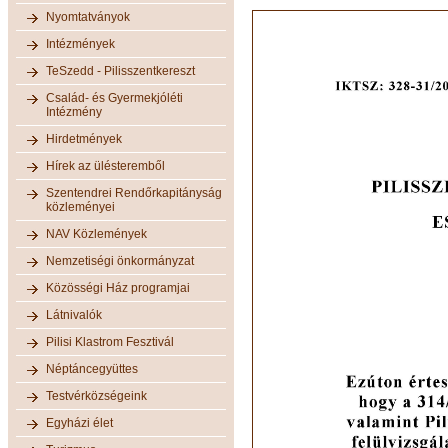
Nyomtatványok
Intézmények
TeSzedd - Pilisszentkereszt
Család- és Gyermekjóléti
Intézmény
Hirdetmények
Hírek az ülésteremből
Szentendrei Rendőrkapitányság
közleményei
NAV Közlemények
Nemzetiségi önkormányzat
Közösségi Ház programjai
Látnivalók
Pilisi Klastrom Fesztivál
Néptáncegyüttes
Testvérközségeink
Egyházi élet