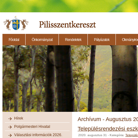
Főoldal
Önkormányzat
Rendeletek
Pályázatok
Okmányirod
2014.11.27. - Testületi ülés
2014.12.28. - Testületi ülés
2014.11.13. - Testületi 
Hírek
Archívum - Augusztus 2
Polgármesteri Hivatal
Településrendezési eszk
Választási információk 2026.
2020. augusztus 31
- Kategória:
Települé