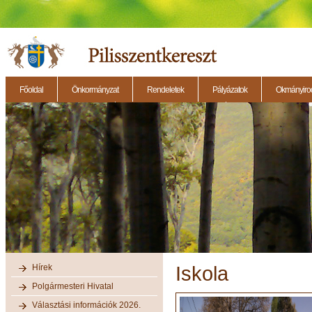
Főoldal
Önkormányzat
Rendeletek
Pályázatok
Okmányirod
2014.11.27. - Testületi ülés
2014.12.28. - Testületi ülés
2014.11.13. - Testületi 
Hírek
Iskola
Polgármesteri Hivatal
Választási információk 2026.