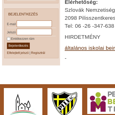
Elérhetőség:
Szlovák Nemzetiségi
BEJELENTKEZÉS
2098 Pilisszentkere
E-mail
Tel: 06 -26 -347-638
Jelszó
HIRDETMÉNY
Emlékezzen rám
Bejelentkezés
általános iskolai be
Elfelejtett jelszó
|
Regisztrál
-