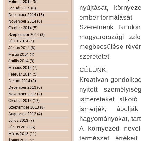
Február 2015 (5)
nyújtását, környe
Január 2015 (8)
December 2014 (18)
ember formálását.
November 2014 (6)
Szeretnénk tanulói
Október 2014 (5)
Szeptember 2014 (3)
magyarországi szl
Július 2014 (4)
megbecsülése révén 
Június 2014 (6)
Május 2014 (4)
szeretetet.
április 2014 (8)
Március 2014 (7)
CÉLUNK:
Február 2014 (5)
Kreatívan gondolkod
Január 2014 (3)
December 2013 (6)
nyitott személyis
November 2013 (2)
ismereteket alkot
Október 2013 (12)
Szeptember 2013 (8)
ismerjék, ápoljá
Augusztus 2013 (4)
hagyományokat, tart
Július 2013 (7)
A környezeti nevel
Június 2013 (5)
Május 2013 (11)
természet értéke
április 2013 (7)