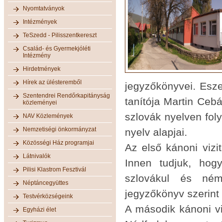
Nyomtatványok
Intézmények
TeSzedd - Pilisszentkereszt
Család- és Gyermekjóléti
Intézmény
Hirdetmények
Hírek az ülésteremből
jegyzőkönyvei. Eszer
Szentendrei Rendőrkapitányság
tanítója Martin Cebá
közleményei
szlovák nyelven foly
NAV Közlemények
Nemzetiségi önkormányzat
nyelv alapjai.
Közösségi Ház programjai
Az első kánoni vizit
Látnivalók
Innen tudjuk, hog
Pilisi Klastrom Fesztivál
szlovákul és néme
Néptáncegyüttes
jegyzőkönyv szerint
Testvérközségeink
A második kánoni viz
Egyházi élet