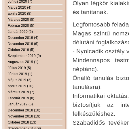
Június 2020 (7)
Olyan légkör kialak
Május 2020 (4)
és tanítanak.
április 2020 (8)
Március 2020 (8)
Legfontosabb felada
Február 2020 (5)
Január 2020 (5)
Magas szintű nemzeti
December 2019 (4)
délutáni foglalkozás
November 2019 (6)
Október 2019 (5)
- Nyolcadik osztály 
Szeptember 2019 (9)
Mindennapos testm
Augusztus 2019 (1)
néptánc).
Július 2019 (5)
Június 2019 (1)
Önálló tanulás bizt
Május 2019 (3)
tanulásra).
április 2019 (10)
Március 2019 (7)
Informatikai oktatás
Február 2019 (8)
biztosítjuk az in
Január 2019 (5)
December 2018 (10)
felkészüléshez.
November 2018 (19)
Szabadidős tevéken
Október 2018 (13)
Szeptember 2018 (9)