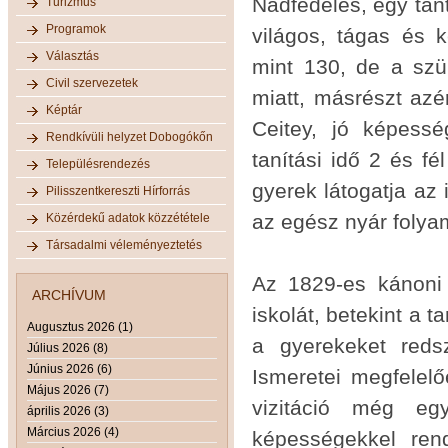
Nádfedeles, egy tan
Turizmus
Programok
világos, tágas és 
Választás
mint 130, de a szü
Civil szervezetek
miatt, másrészt azér
Képtár
Ceitey, jó képessé
Rendkívüli helyzet Dobogókőn
tanítási idő 2 és fé
Településrendezés
gyerek látogatja az i
Pilisszentkereszti Hírforrás
az egész nyár folya
Közérdekű adatok közzététele
Társadalmi véleményeztetés
Az 1829-es kánoni v
ARCHÍVUM
iskolát, betekint a 
Augusztus 2026 (1)
a gyerekeket redsz
Július 2026 (8)
Június 2026 (6)
Ismeretei megfelelő
Május 2026 (7)
vizitáció még egy
április 2026 (3)
Március 2026 (4)
képességekkel rend