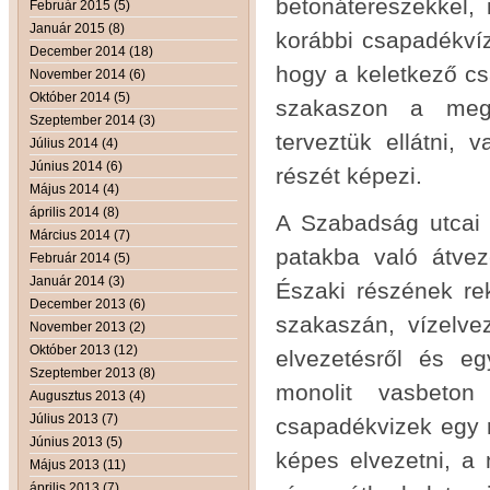
betonátereszekkel, 
Február 2015 (5)
Január 2015 (8)
korábbi csapadékvíz
December 2014 (18)
hogy a keletkező cs
November 2014 (6)
Október 2014 (5)
szakaszon a megl
Szeptember 2014 (3)
terveztük ellátni, 
Július 2014 (4)
Június 2014 (6)
részét képezi.
Május 2014 (4)
április 2014 (8)
A Szabadság utcai 
Március 2014 (7)
patakba való átve
Február 2014 (5)
Január 2014 (3)
Északi részének rek
December 2013 (6)
szakaszán, vízelve
November 2013 (2)
Október 2013 (12)
elvezetésről és eg
Szeptember 2013 (8)
monolit vasbeton
Augusztus 2013 (4)
Július 2013 (7)
csapadékvizek egy r
Június 2013 (5)
képes elvezetni, a 
Május 2013 (11)
április 2013 (7)