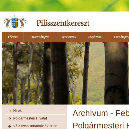
Főoldal
Önkormányzat
Rendeletek
Pályázatok
Okmányirod
2014.11.27. - Testületi ülés
2014.12.28. - Testületi ülés
2014.11.13. - Testületi 
Hírek
Archívum - Fe
Polgármesteri Hivatal
Polgármesteri H
Választási információk 2026.