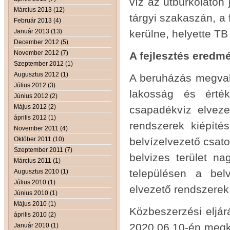
víz az útburkolaton 
Március 2013 (12)
tárgyi szakaszán, a 
Február 2013 (4)
Január 2013 (13)
kerülne, helyette TB
December 2012 (5)
November 2012 (7)
A fejlesztés eredm
Szeptember 2012 (1)
Augusztus 2012 (1)
A beruházás megvaló
Július 2012 (3)
lakosság és érték
Június 2012 (2)
Május 2012 (2)
csapadékvíz elvez
április 2012 (1)
rendszerek kiépíté
November 2011 (4)
Október 2011 (10)
belvízelvezető csato
Szeptember 2011 (7)
belvizes terület n
Március 2011 (1)
településen a bel
Augusztus 2010 (1)
Július 2010 (1)
elvezető rendszerek
Június 2010 (1)
Május 2010 (1)
Közbeszerzési eljárá
április 2010 (2)
2020.06.10-én megköt
Január 2010 (1)