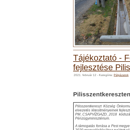
Tájékoztató - 
fejlesztése Pil
2021. február 12
- Kategória:
Pályázatok
Felszíni cs
Pilisszentkereszte
Pilisszentkereszt Község Önkormá
elvezetés létesítményeinek fejles
PM_CSAPVÍZGAZD_2018 kódszámú 
Pénzügyminisztérium.
A támogatás forrása a Pest megye 