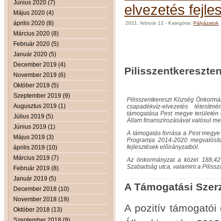
Június 2020 (7)
elvezetés fejle
Május 2020 (4)
április 2020 (8)
2021. február 12
- Kategória:
Pályázatok
Március 2020 (8)
Sajtó
Február 2020 (5)
Január 2020 (5)
December 2019 (4)
Pilisszentkereszte
November 2019 (6)
Október 2019 (5)
Szeptember 2019 (9)
Pilisszentkereszt Község Önkormán
Augusztus 2019 (1)
csapadékvíz-elvezetés létesítm
támogatása Pest megye területé
Július 2019 (5)
Állam finanszírozásával valósul m
Június 2019 (1)
A támogatás forrása a Pest megye 
Május 2019 (3)
Programja 2014-2020 megvalósítá
fejlesztések előirányzatból.
április 2019 (10)
Március 2019 (7)
Az önkormányzat a közel 188,42 m
Szabadság utca, valamint a Pilisszá
Február 2019 (8)
Január 2019 (5)
A Támogatási Sz
December 2018 (10)
November 2018 (19)
A pozitív támogatói
Október 2018 (13)
Szeptember 2018 (9)