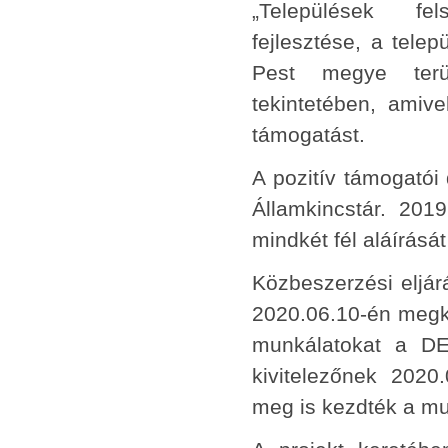
„Települések fel
fejlesztése, a tele
Pest megye terül
tekintetében, amiv
támogatást.
A pozitív támogatói
Államkincstár. 20
mindkét fél aláírásá
Közbeszerzési eljárá
2020.06.10-én megköt
munkálatokat a DE
kivitelezőnek 2020
meg is kezdték a mu