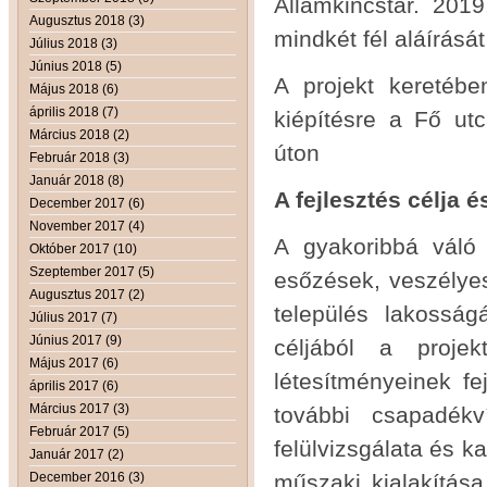
Államkincstár. 20
Augusztus 2018 (3)
mindkét fél aláírásá
Július 2018 (3)
Június 2018 (5)
A projekt keretébe
Május 2018 (6)
április 2018 (7)
kiépítésre a Fő ut
Március 2018 (2)
úton
Február 2018 (3)
Január 2018 (8)
A fejlesztés célja 
December 2017 (6)
November 2017 (4)
A gyakoribbá váló 
Október 2017 (10)
Szeptember 2017 (5)
esőzések, veszélye
Augusztus 2017 (2)
település lakossá
Július 2017 (7)
Június 2017 (9)
céljából a projek
Május 2017 (6)
létesítményeinek fe
április 2017 (6)
Március 2017 (3)
további csapadékv
Február 2017 (5)
felülvizsgálata és 
Január 2017 (2)
December 2016 (3)
műszaki kialakítása 