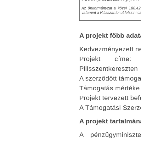
2020 megvalósításához nyújtott cél
Az önkormányzat a közel 188,42 
valamint a Pilisszántói út felszíni
A projekt főbb adat
Kedvezményezett ne
Projekt címe: F
Pilisszentkereszten
A szerződött támoga
Támogatás mértéke 
Projekt tervezett be
A Támogatási Sze
A projekt tartalmá
A pénzügyminiszt