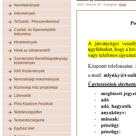
2021. február 25
- Kategória:
Hírek
Nyomtatványok
Intézmények
TeSzedd - Pilisszentkereszt
Család- és Gyermekjóléti
Intézmény
Hirdetmények
Hírek az ülésteremből
Szentendrei Rendőrkapitányság
közleményei
NAV Közlemények
Nemzetiségi önkormányzat
Közösségi Ház programjai
Látnivalók
Pilisi Klastrom Fesztivál
Néptáncegyüttes
Testvérközségeink
Egyházi élet