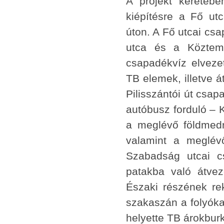
A projekt keretébe
kiépítésre a Fő ut
úton. A Fő utcai cs
utca és a Közteme
csapadékvíz elvezet
TB elemek, illetve á
Pilisszántói út csap
autóbusz forduló – 
a meglévő földmedr
valamint a meglévő
Szabadság utcai c
patakba való átve
Északi részének rek
szakaszán a folyóka
helyette TB árokburk