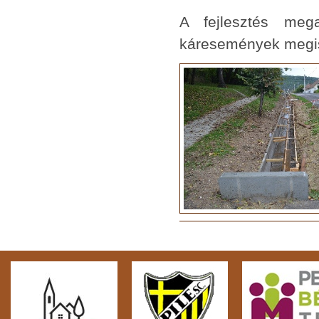
A fejlesztés meg
káresemények megism