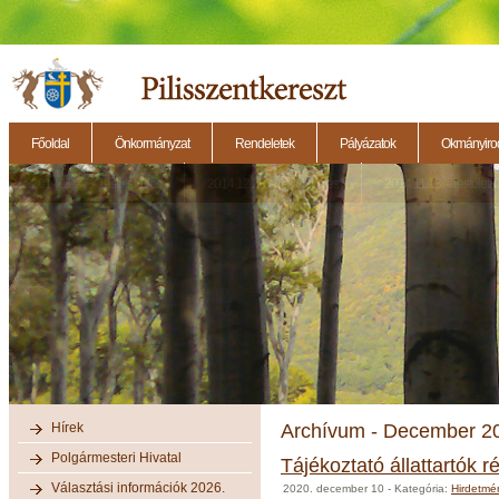
Főoldal
Önkormányzat
Rendeletek
Pályázatok
Okmányirod
2014.11.27. - Testületi ülés
2014.12.28. - Testületi ülés
2014.11.13. - Testületi 
Hírek
Archívum - December 2
Polgármesteri Hivatal
Tájékoztató állattartók r
Választási információk 2026.
2020. december 10
- Kategória:
Hirdetmé