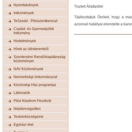
Nyomtatványok
Tisztelt Állattartók!
Intézmények
Tájékoztatjuk Önöket, hogy a madá
TeSzedd - Pilisszentkereszt
azonnali hatállyal elrendelte a barom
Család- és Gyermekjóléti
Intézmény
Hirdetmények
Hírek az ülésteremből
Szentendrei Rendőrkapitányság
közleményei
NAV Közlemények
Nemzetiségi önkormányzat
Közösségi Ház programjai
Látnivalók
Pilisi Klastrom Fesztivál
Néptáncegyüttes
Testvérközségeink
Egyházi élet