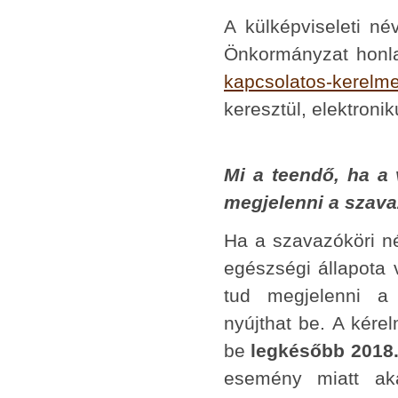
A külképviseleti né
Önkormányzat honl
kapcsolatos-kerelm
keresztül, elektronik
Mi a teendő, ha a 
megjelenni a szava
Ha a szavazóköri n
egészségi állapota 
tud megjelenni a 
nyújthat be. A kére
be
legkésőbb 2018. 
esemény miatt aka