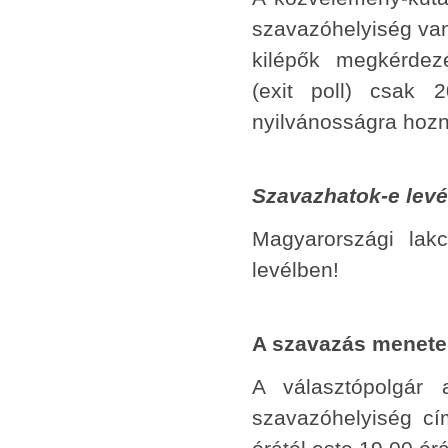
szavazóhelyiség van,
kilépők megkérdez
(exit poll) csak 
nyilvánosságra hozn
Szavazhatok-e lev
Magyarországi lak
levélben!
A szavazás menete
A választópolgár 
szavazóhelyiség cím