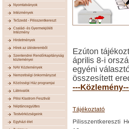
Nyomtatványok
Intézmények
TeSzedd - Pilisszentkereszt
Család- és Gyermekjóléti
Intézmény
Hirdetmények
Hírek az ülésteremből
Ezúton tájékozt
Szentendrei Rendőrkapitányság
április 8-i ors
közleményei
egyéni választó
NAV Közlemények
Nemzetiségi önkormányzat
összesített ere
Közösségi Ház programjai
---Közlemény-
Látnivalók
Pilisi Klastrom Fesztivál
Néptáncegyüttes
Tájékoztató
Testvérközségeink
Pilisszentkereszti H
Egyházi élet