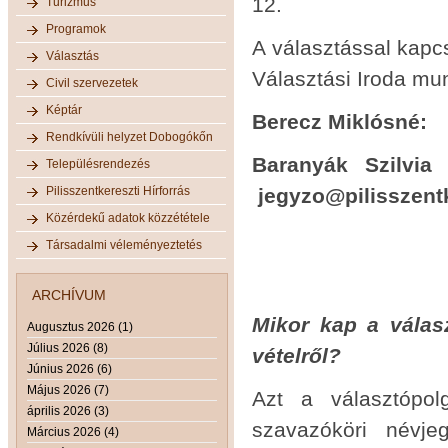
12.
Turizmus
Programok
A választással kapc
Választás
Választási Iroda mu
Civil szervezetek
Képtár
Berecz Miklósn
Rendkívüli helyzet Dobogókőn
Baranyá
Településrendezés
Pilisszentkereszti Hírforrás
jegyzo@pilisszent
Közérdekű adatok közzététele
Társadalmi véleményeztetés
ARCHÍVUM
Mikor kap a válas
Augusztus 2026 (1)
Július 2026 (8)
vételről?
Június 2026 (6)
Május 2026 (7)
Azt a választópol
április 2026 (3)
szavazóköri névje
Március 2026 (4)