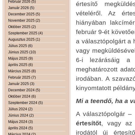
Február 2026 (5)
értesítő megküldé
Január 2026 (5)
vételéről. Az érte
December 2025 (5)
November 2025 (2)
hiányában lakcímér
Október 2025 (2)
február 9-ét követőe
Szeptember 2025 (4)
Augusztus 2025 (1)
a választópolgárt a h
Július 2025 (6)
vagy megküldésével.
Június 2025 (10)
Május 2025 (9)
6-i lezárásáig a
április 2025 (6)
meghatározott adato
Március 2025 (8)
irodában. A szavazó
Február 2025 (7)
Január 2025 (3)
kinyomtatott példán
December 2024 (5)
Október 2024 (6)
Mi a teendő, ha a v
Szeptember 2024 (5)
Július 2024 (2)
A választópolgár –
Június 2024 (2)
Május 2024 (3)
értesítőt
, vagy az 
április 2024 (5)
irodától új értesí
Március 2024 (2)