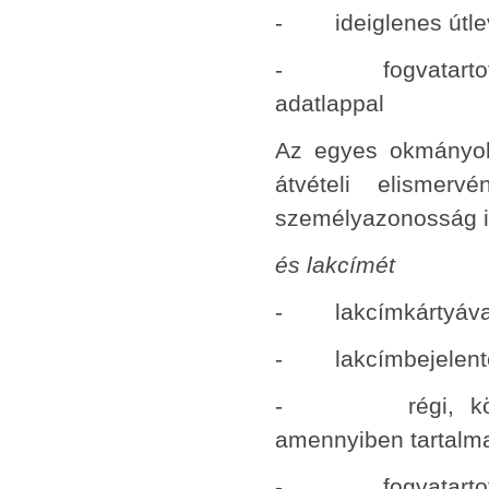
- ideiglenes útlev
- fogvatartottak 
adatlappal
Az egyes okmányok
átvételi elismer
személyazonosság i
és lakcímét
- lakcímkártyáva
- lakcímbejelentésr
- régi, könyvec
amennyiben tartalm
- fogvatartottak 