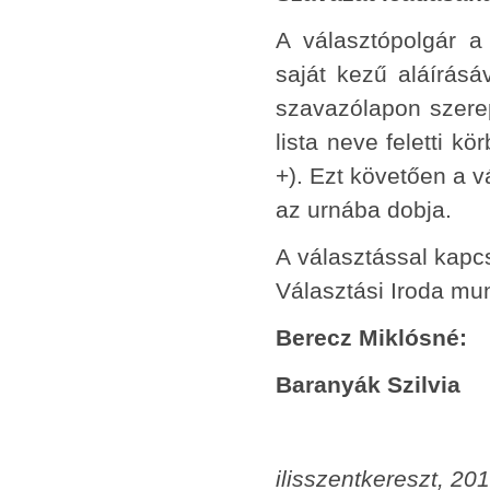
A választópolgár a
saját kezű aláírásá
szavazólapon szereplő
lista neve feletti kö
+). Ezt követően a v
az urnába dobja.
A választással kapc
Választási Iroda mu
Berecz Miklósné:
Baranyák Szilvia
ilisszentkereszt, 201