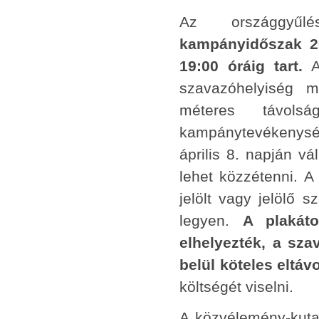
Az országgyűlé
kampányidőszak 201
19:00 óráig tart.
A 
szavazóhelyiség me
méteres távols
kampánytevékenység
április 8. napján vá
lehet közzétenni. A
jelölt vagy jelölő s
legyen.
A plakát
elhelyezték, a sza
belül köteles eltávo
költségét viselni.
A közvélemény-kuta