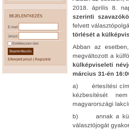
2018. április 8. n
szerinti szavazók
BEJELENTKEZÉS
felvett választópolg
E-mail
törlését a külképvi
Jelszó
Emlékezzen rám
Abban az esetben,
Bejelentkezés
megváltozott a külfö
Elfelejtett jelszó
|
Regisztrál
külképviseleti név
március 31-én 16:0
a) értesítési címét
kézbesítését nem
magyarországi lakcí
b) annak a külkép
választójogát gyakor