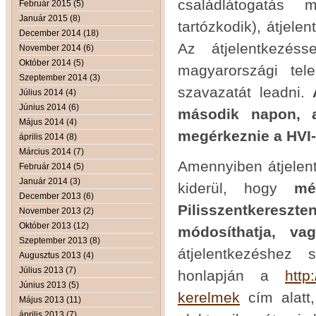
családlátogatás 
Február 2015 (5)
Január 2015 (8)
tartózkodik), átjele
December 2014 (18)
Az átjelentkezés
November 2014 (6)
Október 2014 (5)
magyarországi tel
Szeptember 2014 (3)
szavazatát leadni.
Július 2014 (4)
Június 2014 (6)
második napon, a
Május 2014 (4)
megérkeznie a HVI-
április 2014 (8)
Március 2014 (7)
Amennyiben átjelen
Február 2014 (5)
Január 2014 (3)
kiderül, hogy
mé
December 2013 (6)
Pilisszentkeresz
November 2013 (2)
Október 2013 (12)
módosíthatja, vag
Szeptember 2013 (8)
átjelentkezéshez
Augusztus 2013 (4)
Július 2013 (7)
honlapján a
http
Június 2013 (5)
kerelmek
cím alatt,
Május 2013 (11)
április 2013 (7)