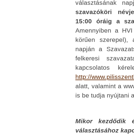
választásának nap
szavazóköri névj
15:00 óráig a sza
Amennyiben a HVI h
körűen szerepel), 
napján a Szavazats
felkeresi szavaza
kapcsolatos kér
http://www.pilisszen
alatt, valamint a ww
is be tudja nyújtani 
Mikor kezdődik 
választásához ka