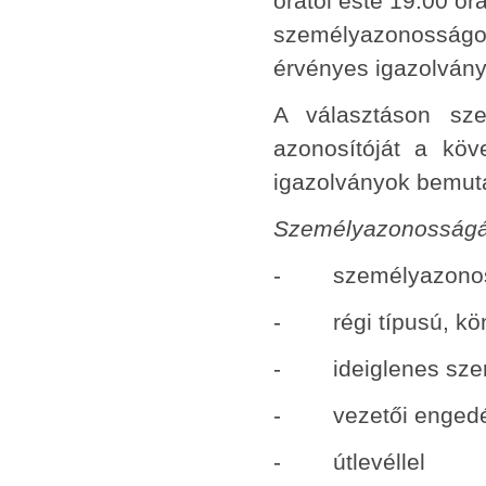
órától este 19.00 órá
személyazonosságot
érvényes igazolvány
A választáson sz
azonosítóját a köve
igazolványok bemuta
Személyazonosságá
- személyazonosít
- régi típusú, kön
- ideiglenes szem
- vezetői engedél
- útlevéllel