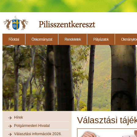
Főoldal
Önkormányzat
Rendeletek
Pályázatok
Okmányirod
2014.11.27. - Testületi ülés
2014.12.28. - Testületi ülés
2014.11.13. - Testületi 
Hírek
Választási tájé
Polgármesteri Hivatal
Választási információk 2026.