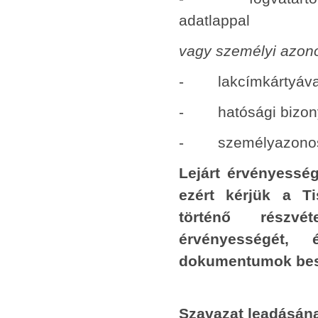
adatlappal
vagy személyi azono
- lakcímkártyáva
- hatósági bizony
- személyazonosító
Lejárt érvényessé
ezért kérjük a Ti
történő részvé
érvényességét,
dokumentumok bes
Szavazat leadásán