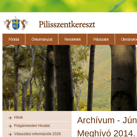
Főoldal
Önkormányzat
Rendeletek
Pályázatok
Okmányirod
2014.11.27. - Testületi ülés
2014.12.28. - Testületi ülés
2014.11.13. - Testületi 
Hírek
Archívum - Jún
Polgármesteri Hivatal
Meghívó 2014. j
Választási információk 2026.