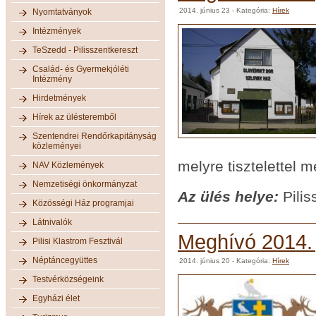
2014. június 23
- Kategória:
Hírek
Nyomtatványok
Intézmények
TeSzedd - Pilisszentkereszt
Család- és Gyermekjóléti
Intézmény
Hirdetmények
Hírek az ülésteremből
Szentendrei Rendőrkapitányság
közleményei
melyre tisztelettel 
NAV Közlemények
Nemzetiségi önkormányzat
Az ülés helye:
Pilis
Közösségi Ház programjai
Látnivalók
Meghívó 2014. j
Pilisi Klastrom Fesztivál
Néptáncegyüttes
2014. június 20
- Kategória:
Hírek
Testvérközségeink
Egyházi élet