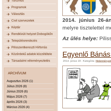
Turizmus
Programok
Választás
2014. június 26-á
Civil szervezetek
melyre tisztelettel 
Képtár
Rendkívüli helyzet Dobogókőn
Az ülés helye:
Pilis
Településrendezés
Pilisszentkereszti Hírforrás
Egyenlő Báná
Közérdekű adatok közzététele
Társadalmi véleményeztetés
2014. június 18
- Kategória:
Hirdetménye
ARCHÍVUM
Augusztus 2026 (1)
Július 2026 (8)
Június 2026 (6)
Május 2026 (7)
április 2026 (3)
Március 2026 (4)