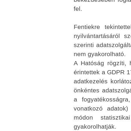
fel.
Fentiekre tekintet
nyilvántartásáról 
szerinti adatszolgá
nem gyakorolható.
A Hatóság rögzíti,
érintettek a GDPR 17
adatkezelés korláto
önkéntes adatszolgá
a fogyatékosságra
vonatkozó adatok)
módon statisztika
gyakorolhatják.