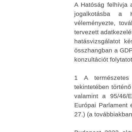
A Hatóság felhívja 
jogalkotásba a H
véleményezte, tov
tervezett adatkezel
hatásvizsgálatot k
összhangban a GDPR 
konzultációt folytatot
1 A természetes
tekintetében történ
valamint a 95/46/E
Európai Parlament é
27.) (a továbbiakba