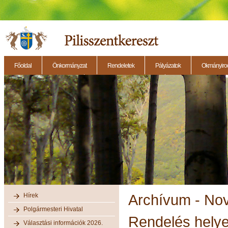
Főoldal
Önkormányzat
Rendeletek
Pályázatok
Okmányirod
2014.11.27. - Testületi ülés
2014.12.28. - Testületi ülés
2014.11.13. - Testületi 
Hírek
Archívum - No
Polgármesteri Hivatal
Rendelés helye
Választási információk 2026.