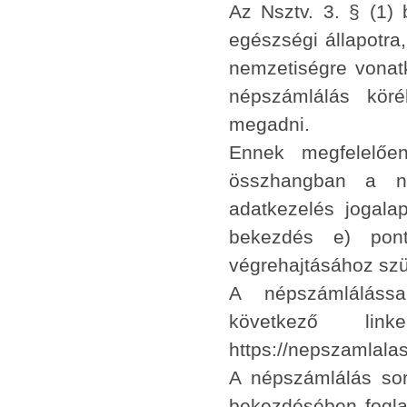
Az Nsztv. 3. § (1) 
egészségi állapotra
nemzetiségre vonatk
népszámlálás köré
megadni.
Ennek megfelelően
összhangban a né
adatkezelés jogalap
bekezdés e) pont
végrehajtásához sz
A népszámláláss
következő link
https://nepszamlal
A népszámlálás sor
bekezdésében foglalt