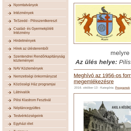
Nyomtatványok
Intézmények
TeSzedd - Pilisszentkereszt
Család- és Gyermekjóléti
Intézmény
Hirdetmények
Hírek az ülésteremből
melyre tiszte
Szentendrei Rendőrkapitányság
közleményei
Az ülés helye:
Pili
NAV Közlemények
Meghívó az 1956-os forr
Nemzetiségi önkormányzat
megemlékezésre
Közösségi Ház programjai
2016. október 13
- Kategória:
Programok
Látnivalók
Pilisi Klastrom Fesztivál
Néptáncegyüttes
Testvérközségeink
Egyházi élet