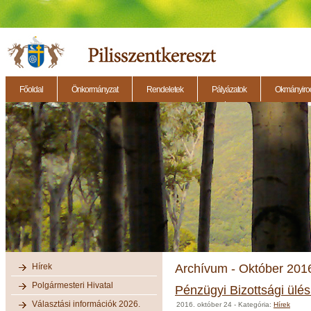
Főoldal
Önkormányzat
Rendeletek
Pályázatok
Okmányirod
2014.11.27. - Testületi ülés
2014.12.28. - Testületi ülés
2014.11.13. - Testületi 
Hírek
Archívum - Október 201
Polgármesteri Hivatal
Pénzügyi Bizottsági ülé
Választási információk 2026.
2016. október 24
- Kategória:
Hírek