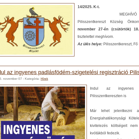
14/2025. K-t.
MEGHÍVÓ
Pilisszentkereszt Község Önkor
november 27-én (csütörtök) 18.
tisztelettel meghívom.
Az ülés helye:
Pilisszentkereszt, Fő 
dul az ingyenes padlásfödém-szigetelési regisztráció Pil
5. november 07
- Kategória:
Hírek
Indul az ingyenes pad
Pilisszentkereszten is
Már lehet jelentkezni a
Energiahatékonysági Kötel
kivitelezés költségeit ne
kvótákból fedezik.