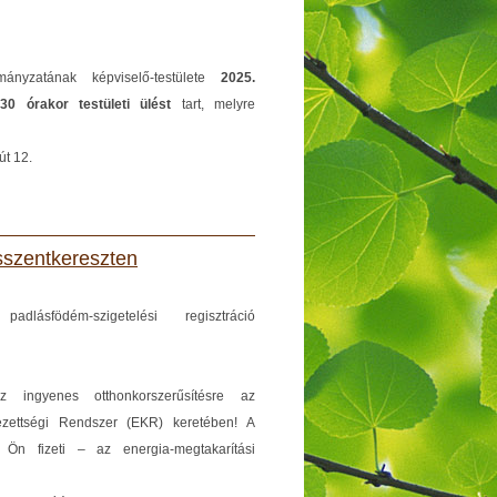
mányzatának képviselő-testülete
2025.
30 órakor testületi ülést
tart, melyre
út 12.
isszentkereszten
lásfödém-szigetelési regisztráció
z ingyenes otthonkorszerűsítésre az
ezettségi Rendszer (EKR) keretében! A
m Ön fizeti – az energia-megtakarítási