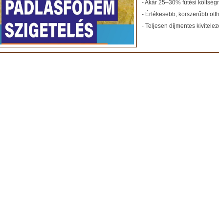
- Akár 25–30% fűtési költség
- Értékesebb, korszerűbb ott
- Teljesen díjmentes kivitelezé