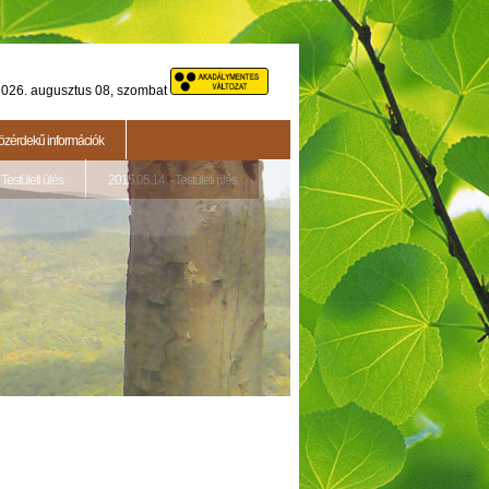
026. augusztus 08, szombat
özérdekű információk
Testületi ülés
2015.05.14. - Testületi ülés