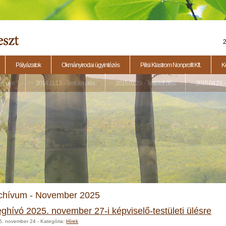
2
Pályázatok
Okmányirodai ügyintézés
Pilisi Klastrom Nonprofit Kft.
K
eti ülés
2014.11.13. - Testületi ülés
2015.01.29. - Testületi ülés
2015.04.23. - 
chívum - November 2025
ghívó 2025. november 27-i képviselő-testületi ülésre
5. november 24
- Kategória:
Hírek