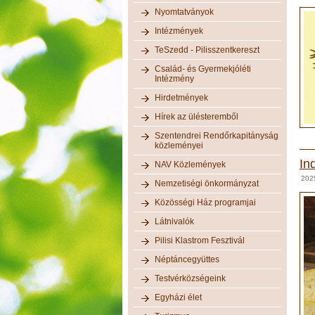
Nyomtatványok
Intézmények
TeSzedd - Pilisszentkereszt
Család- és Gyermekjóléti
Intézmény
Hirdetmények
Hírek az ülésteremből
Szentendrei Rendőrkapitányság
közleményei
In
NAV Közlemények
202
Nemzetiségi önkormányzat
Közösségi Ház programjai
Látnivalók
Pilisi Klastrom Fesztivál
Néptáncegyüttes
Testvérközségeink
Egyházi élet