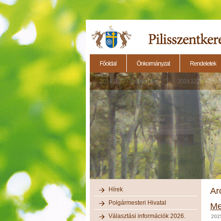
Főoldal
Önkormányzat
Rendeletek
2014.11.27. - Testületi ülés
2014.12.28. - Testül
Hírek
Ar
Polgármesteri Hivatal
Me
Választási információk 2026.
202