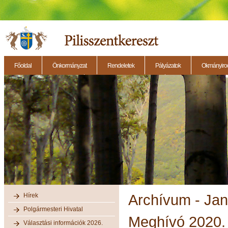
Főoldal
Önkormányzat
Rendeletek
Pályázatok
Okmányirod
2014.11.27. - Testületi ülés
2014.12.28. - Testületi ülés
2014.11.13. - Testületi 
Hírek
Archívum - Ja
Polgármesteri Hivatal
Meghívó 2020. 
Választási információk 2026.