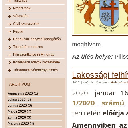
Turizmus
Programok
Választás
Civil szervezetek
Képtár
Rendkívüli helyzet Dobogókőn
meghívom.
Településrendezés
Pilisszentkereszti Hírforrás
Az ülés helye:
Pilis
Közérdekű adatok közzététele
Társadalmi véleményeztetés
Lakossági felhí
2020. január 24
- Kategória:
Hirdetménye
ARCHÍVUM
2020. január 1
Augusztus 2026 (1)
Július 2026 (8)
1/2020 számú 
Június 2026 (6)
területén
előírja
Május 2026 (7)
április 2026 (3)
Amennyiben az 
Március 2026 (4)