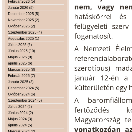
Február 2026 (5)
nem, vagy nem
Január 2026 (5)
hatáskörrel és 
December 2025 (5)
November 2025 (2)
felügyeleti szer
Október 2025 (2)
Szeptember 2025 (4)
foganatosít.
Augusztus 2025 (1)
Július 2025 (6)
A Nemzeti Élelmi
Június 2025 (10)
referencialab
Május 2025 (9)
április 2025 (6)
szerotípus) mad
Március 2025 (8)
január 12-én a
Február 2025 (7)
Január 2025 (3)
külterületén egy
December 2024 (5)
Október 2024 (6)
A baromfiállom
Szeptember 2024 (5)
Július 2024 (2)
fertőződés k
Június 2024 (2)
Magyarország te
Május 2024 (3)
április 2024 (5)
vonatkozóan
a
Március 2024 (2)