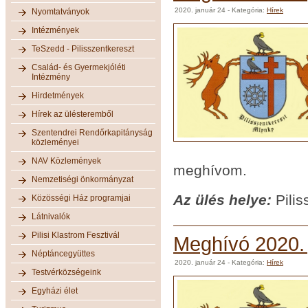
2020. január 24
- Kategória:
Hírek
Nyomtatványok
Intézmények
TeSzedd - Pilisszentkereszt
Család- és Gyermekjóléti
Intézmény
Hirdetmények
Hírek az ülésteremből
Szentendrei Rendőrkapitányság
közleményei
NAV Közlemények
meghívom.
Nemzetiségi önkormányzat
Az ülés helye:
Pilis
Közösségi Ház programjai
Látnivalók
Pilisi Klastrom Fesztivál
Meghívó 2020. j
Néptáncegyüttes
2020. január 24
- Kategória:
Hírek
Testvérközségeink
Egyházi élet