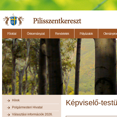
Főoldal
Önkormányzat
Rendeletek
Pályázatok
Okmányirod
2014.11.27. - Testületi ülés
2014.12.28. - Testületi ülés
2014.11.13. - Testületi 
Hírek
Képviselő-testü
Polgármesteri Hivatal
Választási információk 2026.