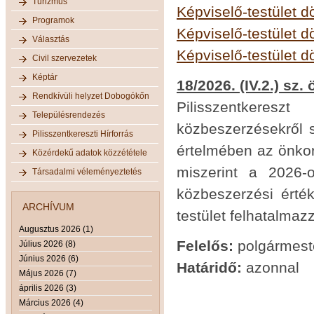
Turizmus
Képviselő-testület d
Programok
Képviselő-testület d
Választás
Képviselő-testület d
Civil szervezetek
Képtár
18/2026. (IV.2.) sz
Rendkívüli helyzet Dobogókőn
Pilisszentkeresz
Településrendezés
közbeszerzésekről 
Pilisszentkereszti Hírforrás
értelmében az önkor
Közérdekű adatok közzététele
miszerint a 2026
Társadalmi véleményeztetés
közbeszerzési érték
ARCHÍVUM
testület felhatalmaz
Augusztus 2026 (1)
Felelős:
polgármest
Július 2026 (8)
Június 2026 (6)
Határidő:
azonnal
Május 2026 (7)
április 2026 (3)
Március 2026 (4)