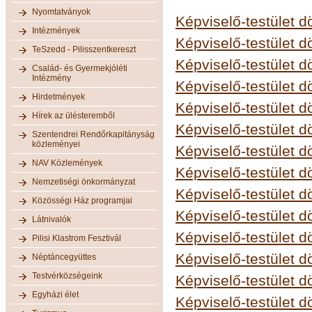
Nyomtatványok
Képviselő-testület d
Intézmények
Képviselő-testület d
TeSzedd - Pilisszentkereszt
Képviselő-testület d
Család- és Gyermekjóléti
Intézmény
Képviselő-testület d
Hirdetmények
Képviselő-testület d
Hírek az ülésteremből
Képviselő-testület d
Szentendrei Rendőrkapitányság
közleményei
Képviselő-testület d
NAV Közlemények
Képviselő-testület d
Nemzetiségi önkormányzat
Képviselő-testület d
Közösségi Ház programjai
Képviselő-testület d
Látnivalók
Képviselő-testület d
Pilisi Klastrom Fesztivál
Képviselő-testület d
Néptáncegyüttes
Testvérközségeink
Képviselő-testület d
Egyházi élet
Képviselő-testület d