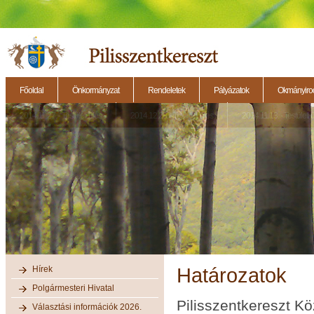
Főoldal
Önkormányzat
Rendeletek
Pályázatok
Okmányirod
2014.11.27. - Testületi ülés
2014.12.28. - Testületi ülés
2014.11.13. - Testületi 
Hírek
Határozatok
Polgármesteri Hivatal
Pilisszentkereszt K
Választási információk 2026.